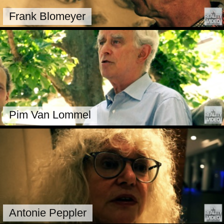
Frank Blomeyer
Pim Van Lommel
Antonie Peppler