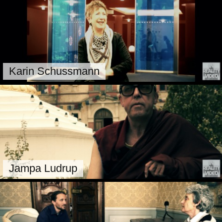
Karin Schussmann
Jampa Ludrup