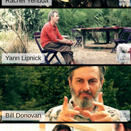
Rachel Yehuda
Yann Lipnick
Bill Donovan