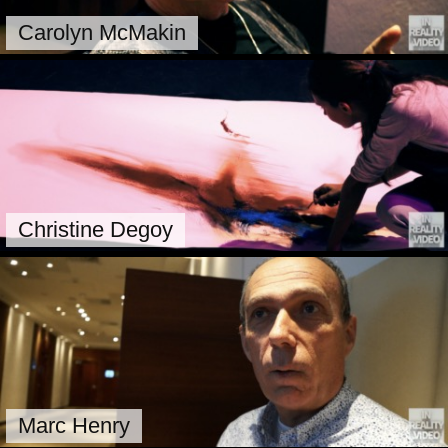
Carolyn McMakin
Christine Degoy
Marc Henry