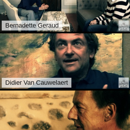
Bernadette Geraud
Didier Van Cauwelaert